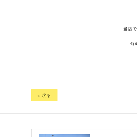
当店
無
«
戻る